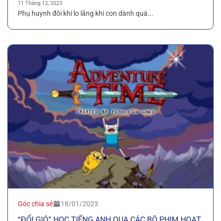
11 Tháng 12, 2023
Phụ huynh đôi khi lo lắng khi con dành quá...
Góc chia sẻ
18/01/2023
“ĐỔI GIÓ” HỌC TIẾNG ANH QUA CÁC BỘ PHIM HOẠT