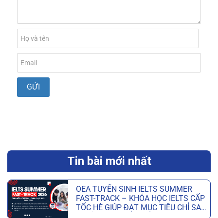
Tin bài mới nhất
OEA TUYỂN SINH IELTS SUMMER
FAST-TRACK – KHÓA HỌC IELTS CẤP
TỐC HÈ GIÚP ĐẠT MỤC TIÊU CHỈ SAU
6 TUẦN