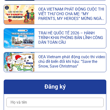
OEA VIETNAM PHÁT ĐỘNG CUỘC THI
VIẾT THƯ CHO CHA MẸ: “MY
PARENTS, MY HEROES” MỪNG NGÀY
CỦA CHA VÀ NGÀY CỦA MẸ
TRẠI HÈ QUỐC TẾ 2026 – HÀNH
TRÌNH KHAI PHÓNG BẢN LĨNH CÔNG
DÂN TOÀN CẦU
OEA Vietnam phát động cuộc thi video
chủ đề biến đổi khí hậu: “Save the
Snow, Save Christmas”
Đăng ký