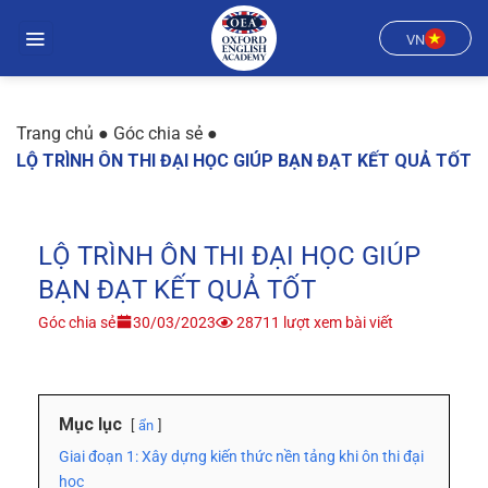
Chuyển
đến
VN
nội
dung
Trang chủ
●
Góc chia sẻ
●
LỘ TRÌNH ÔN THI ĐẠI HỌC GIÚP BẠN ĐẠT KẾT QUẢ TỐT
LỘ TRÌNH ÔN THI ĐẠI HỌC GIÚP
BẠN ĐẠT KẾT QUẢ TỐT
Góc chia sẻ
30/03/2023
28711 lượt xem bài viết
Mục lục
ẩn
Giai đoạn 1: Xây dựng kiến thức nền tảng khi ôn thi đại
học