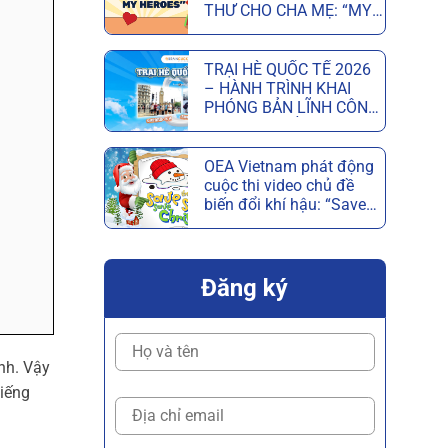
THƯ CHO CHA MẸ: “MY
PARENTS, MY HEROES”
MỪNG NGÀY CỦA CHA
VÀ NGÀY CỦA MẸ
TRẠI HÈ QUỐC TẾ 2026
– HÀNH TRÌNH KHAI
PHÓNG BẢN LĨNH CÔNG
DÂN TOÀN CẦU
OEA Vietnam phát động
cuộc thi video chủ đề
biến đổi khí hậu: “Save
the Snow, Save
Christmas”
Đăng ký
Anh. Vậy
tiếng