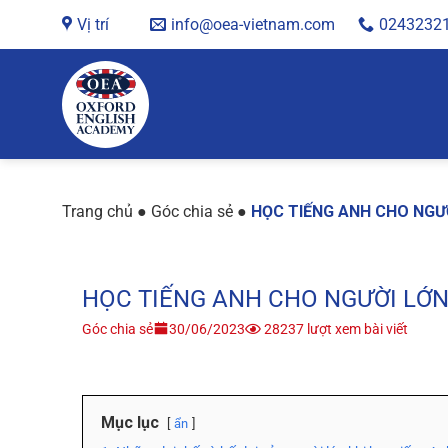
Chuyển
Vị trí
info@oea-vietnam.com
0243232
đến
nội
dung
Trang chủ
●
Góc chia sẻ
●
HỌC TIẾNG ANH CHO NGƯỜ
HỌC TIẾNG ANH CHO NGƯỜI LỚN 
Góc chia sẻ
30/06/2023
28237 lượt xem bài viết
Mục lục
ẩn