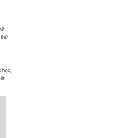
sẽ
 thứ
c học,
iến