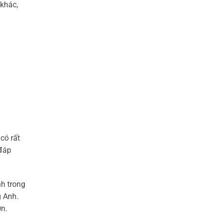
khác,
có rất
 đáp
nh trong
g Anh.
ơn.