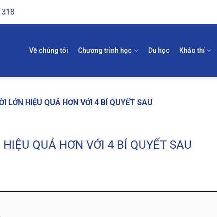
1318
Về chúng tôi
Chương trình học
Du học
Khảo thí
I LỚN HIỆU QUẢ HƠN VỚI 4 BÍ QUYẾT SAU
HIỆU QUẢ HƠN VỚI 4 BÍ QUYẾT SAU