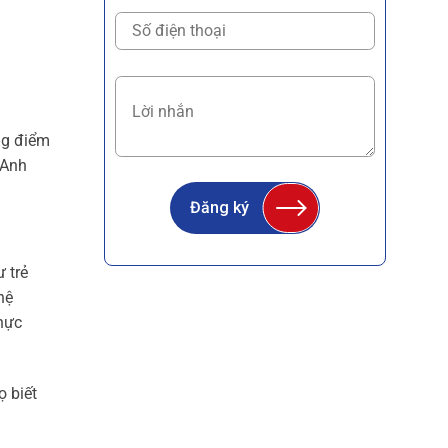
ng điểm
 Anh
Đăng ký
 trẻ
hệ
hực
ọ biết