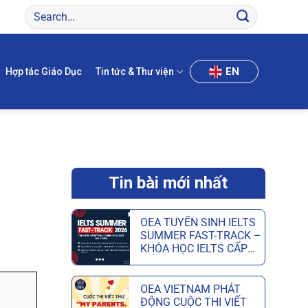
EN
Hợp tác Giáo Dục
Tin tức & Thư viện
Tin bài mới nhất
OEA TUYỂN SINH IELTS
SUMMER FAST-TRACK –
KHÓA HỌC IELTS CẤP
TỐC HÈ GIÚP ĐẠT MỤC
TIÊU CHỈ SAU 6 TUẦN
OEA VIETNAM PHÁT
ĐỘNG CUỘC THI VIẾT