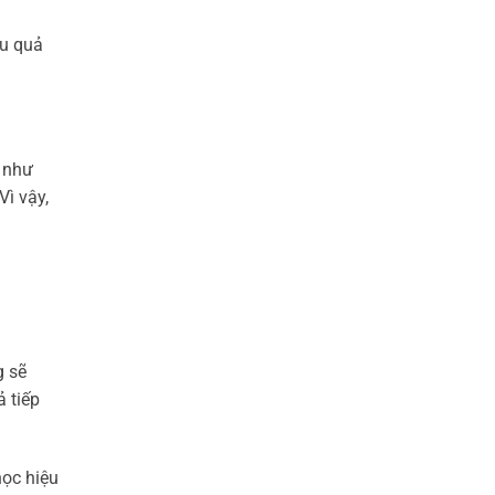
ệu quả
h như
Vì vậy,
g sẽ
ả tiếp
học hiệu