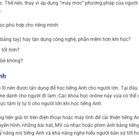
c. Thế nên, thay vì áp dụng “máy móc” phương pháp của người 
.
học phù hợp cho riêng mình:
p bằng tay) hay tận dụng công nghệ, phần mềm hơn khi học?
 tốt hơn?
n bè không?
Anh
 lồ nên được tận dụng để học tiếng Anh cho người lớn. Tại đây, 
ine dành cho người đi làm. Các khóa học online này vừa có thể
 lực tâm lý tự ti cho người lớn khi học tiếng Anh.
tiện giải trí trên điện thoại hoặc máy tính để cải thiện tiếng A
truyền hình, những bài hát, MV ca nhạc hoặc phim ảnh bằng tiến
kỹ năng nói tiếng Anh và khả năng nghe hiểu người bản xứ tốt h