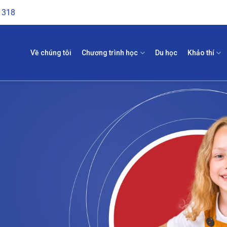
1318
Về chúng tôi
Chương trình học
Du học
Khảo thí