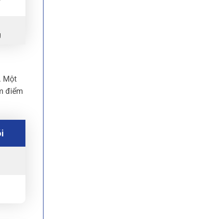
g
. Một
ấm điểm
i