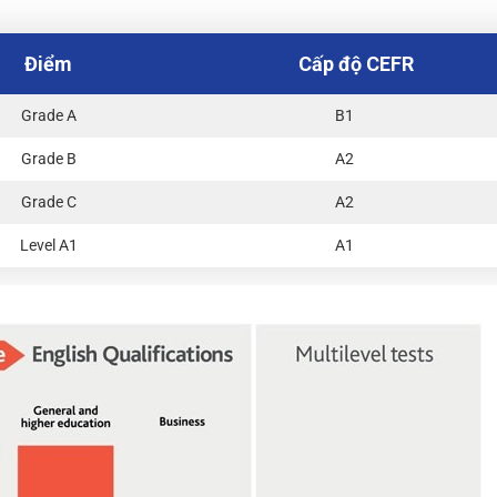
Điểm
Cấp độ CEFR
Grade A
B1
Grade B
A2
Grade C
A2
Level A1
A1