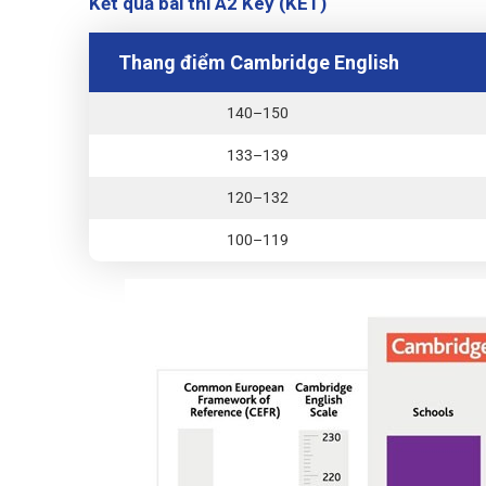
Kết quả bài thi A2 Key (KET)
Thang điểm Cambridge English
140–150
133–139
120–132
100–119