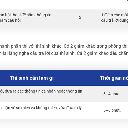
n hội thoại để nắm thông tin
1 điểm cho mỗi
5
 năm câu hỏi
câu trả lời đún
hành phần thi với thí sinh khác. Có 2 giám khảo trong phòng thi
 lại lắng nghe câu trả lời của thí sinh. Cả 2 giám khảo đều ch
Thí sinh cần làm gì
Thời gian nó
hỏi, đưa ra các thông tin cá nhân hoặc thông tin
3–4 phút.
.
o luận về sở thích và không thích, vừa đưa ra lý
5–6 phút.