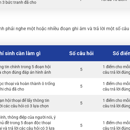
n 3 bức tranh đã cho
nh phải nghe một hoặc nhiều đoạn ghi âm và trả lời một số câu 
hí sinh cần làm gì
Số câu hỏi
Số điể
g tin chính trong 5 đoạn hội
1 điểm cho mỗi
5
à chọn đúng đáp án hình ảnh
câu trả lời đún
c thoại và hoàn thành ô trống
1 điểm cho mỗi
5
ghi chú đã cho
câu trả lời đún
n hội thoại để lấy thông tin
1 điểm cho mỗi
5
lời các câu hỏi có 3 lựa chọn
câu trả lời đún
ính, thông điệp của người nói, ý
hủ đề trong 5 đoạn độc thoại
1 điểm cho mỗi
5
i và trả lời các câu hỏi có 3 lựa
câu trả lời đún