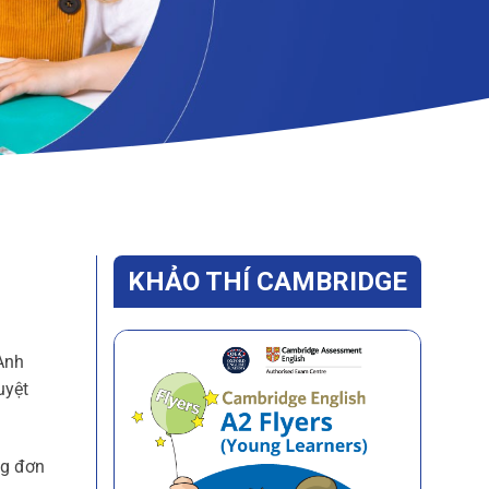
KHẢO THÍ CAMBRIDGE
 Anh
uyệt
ng đơn