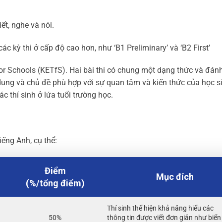
ết, nghe và nói.
các kỳ thi ở cấp độ cao hơn, như ‘B1 Preliminary’ và ‘B2 First’
or Schools (KETfS). Hai bài thi có chung một dạng thức và đánh
dung và chủ đề phù hợp với sự quan tâm và kiến thức của học s
c thí sinh ở lứa tuổi trường học.
iếng Anh, cụ thể:
Điểm
Mục đích
(%/tổng điểm)
Thí sinh thể hiện khả năng hiểu các
50%
thông tin được viết đơn giản như biển