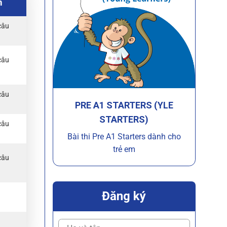
m
câu
câu
câu
PRE A1 STARTERS (YLE
STARTERS)
câu
Bài thi Pre A1 Starters dành cho
trẻ em
câu
Đăng ký