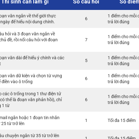
Thí sinh cần làm gì
Số câu hỏi
Số điể
oạn văn ngắn về thế giới thực
1 điểm cho mỗi 
6
ngày để hiểu nội dung chính.
trả lời đúng
âu hỏi và 3 đoạn văn ngắn về
1 điểm cho mỗi 
hủ đề, rồi nối câu hỏi với đoạn
7
trả lời đúng
oạn văn dài để hiểu ý chính và các
1 điểm cho mỗi 
5
t
trả lời đúng
oạn văn dữ kiện và chọn từ vựng
1 điểm cho mỗi 
6
 điền vào ô trống
trả lời đúng
o các ô trống trong 1 thư điện tử
1 điểm cho mỗi 
 có thể là đoạn văn phản hồi), chỉ
6
trả lời đúng
 1 từ
email ngắn hoặc 1 đoạn tin nhắn
1
Tối đa 15 điểm
 25 từ trở lên
câu chuyện ngắn từ 35 từ trở lên
1
Tối đa 15 điểm