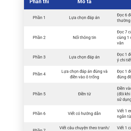
Phần thi
Mô tả
Đọc 6 đ
Phần 1
Lựa chọn đáp án
thường 
Đọc 7 c
Phần 2
Nối thông tin
cùng 1 c
văn
Đọc 1 đ
Phần 3
Lựa chọn đáp án
ý chi tiế
Lựa chọn đáp án đúng và
Đọc 1 đ
Phần 4
điền vào ô trống
đúng để
Điền và
Phần 5
Điền từ
(đôi khi
sử dụng
Viết 1 
Phần 6
Viết có hướng dẫn
ngắn từ
Viết câu chuyện theo tranh/
Viết 1 
Phần 7