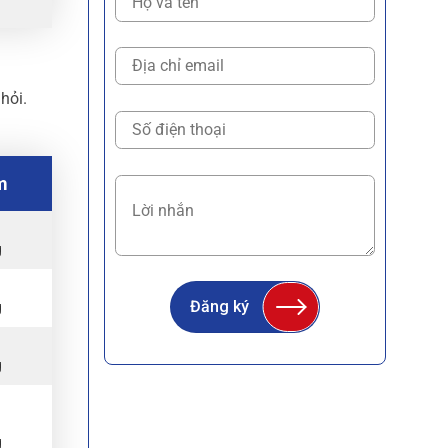
hỏi.
m
g
Đăng ký
g
g
g