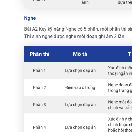
ảnh
dựa trê
Nghe
Bài A2 Key kỹ năng Nghe có 5 phần, mỗi phần thí si
Thí sinh nghe được nghe mỗi đoạn ghi âm 2 lần.
Phần thi
Mô tả
T
Xác định thôn
Phần 1
Lựa chọn đáp án
thoại ngắn v
Nghe đoạn đọ
Phần 2
Điền vào ô trống
trong trang 
Nghe một đoạ
Phần 3
Lựa chọn đáp án
chính và trả 
Xác định ý ch
chính hoặc c
Phần 4
Lựa chọn đáp án
hoặc hội thoạ