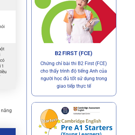
nói
một
B2 FIRST (FCE)
i
 có
Chứng chỉ bài thi B2 First (FCE)
i 1
cho thấy trình độ tiếng Anh của
Điều
người học đủ tốt sử dụng trong
giao tiếp thực tế
ỹ năng