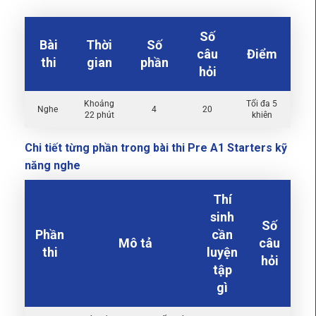
Số
Bài
Thời
Số
câu
Điểm
thi
gian
phần
hỏi
Khoảng
Tối đa 5
Nghe
4
20
22 phút
khiên
Chi tiết từng phần trong bài thi Pre A1 Starters kỹ
năng nghe
Thí
sinh
Số
Phần
cần
Mô tả
câu
thi
luyện
hỏi
tập
gì