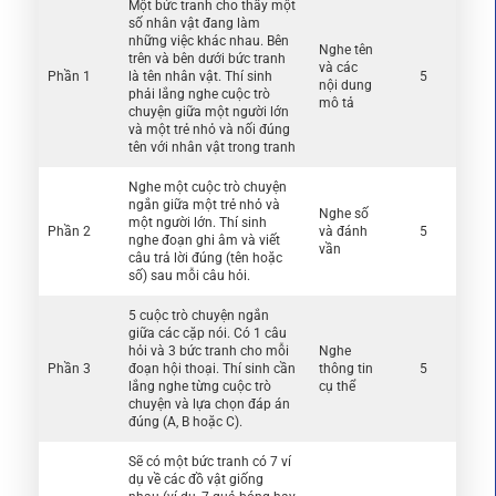
Một bức tranh cho thấy một
số nhân vật đang làm
những việc khác nhau. Bên
Nghe tên
trên và bên dưới bức tranh
và các
Phần 1
là tên nhân vật. Thí sinh
5
nội dung
phải lắng nghe cuộc trò
mô tả
chuyện giữa một người lớn
và một trẻ nhỏ và nối đúng
tên với nhân vật trong tranh
Nghe một cuộc trò chuyện
ngắn giữa một trẻ nhỏ và
Nghe số
một người lớn. Thí sinh
Phần 2
và đánh
5
nghe đoạn ghi âm và viết
vần
câu trả lời đúng (tên hoặc
số) sau mỗi câu hỏi.
5 cuộc trò chuyện ngắn
giữa các cặp nói. Có 1 câu
hỏi và 3 bức tranh cho mỗi
Nghe
Phần 3
đoạn hội thoại. Thí sinh cần
thông tin
5
lắng nghe từng cuộc trò
cụ thể
chuyện và lựa chọn đáp án
đúng (A, B hoặc C).
Sẽ có một bức tranh có 7 ví
dụ về các đồ vật giống