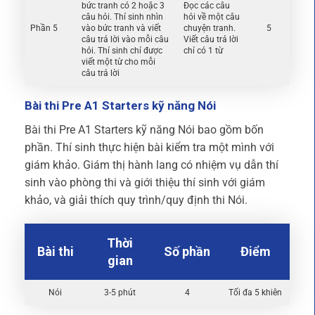
bức tranh có 2 hoặc 3
Đọc các câu
câu hỏi. Thí sinh nhìn
hỏi về một câu
Phần 5
vào bức tranh và viết
chuyện tranh.
5
câu trả lời vào mỗi câu
Viết câu trả lời
hỏi. Thí sinh chỉ được
chỉ có 1 từ
viết một từ cho mỗi
câu trả lời
Bài thi Pre A1 Starters kỹ năng Nói
Bài thi Pre A1 Starters kỹ năng Nói bao gồm bốn
phần. Thí sinh thực hiện bài kiểm tra một mình với
giám khảo. Giám thị hành lang có nhiệm vụ dẫn thí
sinh vào phòng thi và giới thiệu thí sinh với giám
khảo, và giải thích quy trình/quy định thi Nói.
Thời
Bài thi
Số phần
Điểm
gian
Nói
3-5 phút
4
Tối đa 5 khiên