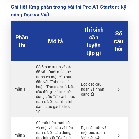
Chi tiết từng phần trong bài thi Pre A1 Starters kỹ
năng Đọc và Viết
Thí sinh
Số
Phần
cần
Mô tả
câu
thi
luyện
hỏi
tập gì
Có 5 bức tranh về các
đồ vật. Dưới mỗi bức
tranh có một câu bắt
đầu với “This is a….”
Đọc các câu
hoặc “These are…”. Nếu
Phần 1
ngắn và nhận
5
câu đúng, thí sinh sử
dạng từ
dụng dấu
“
√
”
cạnh bức
tranh. Nếu sai, thí sinh
đánh dấu gạch chéo
“
×
”.
Có một bức tranh lớn
và một vài câu về bức
Đọc các câu về
tranh. Nếu câu đúng,
một bức tranh.
Phần 2
5
thí sinh viết “Yes”; nếu
Viết các câu