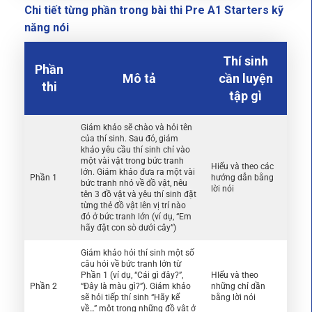
Chi tiết từng phần trong bài thi Pre A1 Starters kỹ
năng nói
Thí sinh
Phần
Mô tả
cần luyện
thi
tập gì
Giám khảo sẽ chào và hỏi tên
của thí sinh. Sau đó, giám
khảo yêu cầu thí sinh chỉ vào
một vài vật trong bức tranh
Hiểu và theo các
lớn. Giám khảo đưa ra một vài
Phần 1
hướng dẫn bằng
bức tranh nhỏ về đồ vật, nêu
lời nói
tên 3 đồ vật và yêu thí sinh đặt
từng thẻ đồ vật lên vị trí nào
đó ở bức tranh lớn (ví dụ, “Em
hãy đặt con sò dưới cây”)
Giám khảo hỏi thí sinh một số
câu hỏi về bức tranh lớn từ
Phần 1 (ví dụ, “Cái gì đây?”,
HIểu và theo
Phần 2
“Đây là màu gì?”). Giám khảo
những chỉ dần
sẽ hỏi tiếp thí sinh “Hãy kể
bằng lời nói
về…” một trong những đồ vật ở