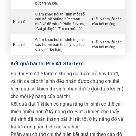
bức tranh lớn.
Giám khảo hỏi thí sinh một số
câu hỏi về những bức tranh
Hiểu và trả lời các
Phần 3
nhỏ về đồ vật từ Phần 2 (ví dụ,
câu hỏi miệng
“Cái gì đây?”, “Em có một…?”
Giám khảo hỏi thí sinh một số
Hiểu và trả lời các
Phần 4
câu hỏi về bản thân (ví dụ, tuổi
câu hỏi miệng
gia đình, bè bạn)
Kết quả bài thi Pre A1 Starters
Bài thi Pre A1 Starters không có điểm đỗ hay trượt,
và tất cả các thí sinh đều nhận được chứng chỉ thể
hiện qua số khiên thí sinh nhận được (tối đa 5 khiên)
cho mỗi kỹ năng của bài thi.
Kết quả đạt 1 khiên có nghĩa rằng thí sinh có thể cải
thiện nhiều hơn ở kỹ năng đó. Đạt 5 khiên cho thấy
thí sinh đã hoàn thành bài thi rất tốt ở kỹ năng đó và
trả lời đúng hầu hết các câu hỏi.
Phần sau chứng chỉ thể hiện kết quả thi theo cấp độ