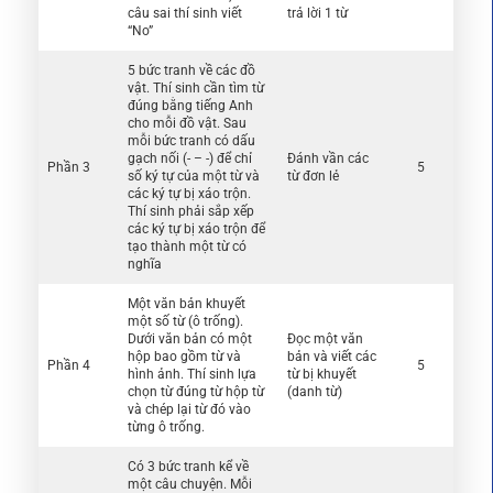
câu sai thí sinh viết
trả lời 1 từ
“No”
5 bức tranh về các đồ
vật. Thí sinh cần tìm từ
đúng bằng tiếng Anh
cho mỗi đồ vật. Sau
mỗi bức tranh có dấu
gạch nối (- – -) để chỉ
Đánh vần các
Phần 3
5
số ký tự của một từ và
từ đơn lẻ
các ký tự bị xáo trộn.
Thí sinh phải sắp xếp
các ký tự bị xáo trộn để
tạo thành một từ có
nghĩa
Một văn bản khuyết
một số từ (ô trống).
Dưới văn bản có một
Đọc một văn
hộp bao gồm từ và
bản và viết các
Phần 4
5
hình ảnh. Thí sinh lựa
từ bị khuyết
chọn từ đúng từ hộp từ
(danh từ)
và chép lại từ đó vào
từng ô trống.
Có 3 bức tranh kể về
một câu chuyện. Mỗi