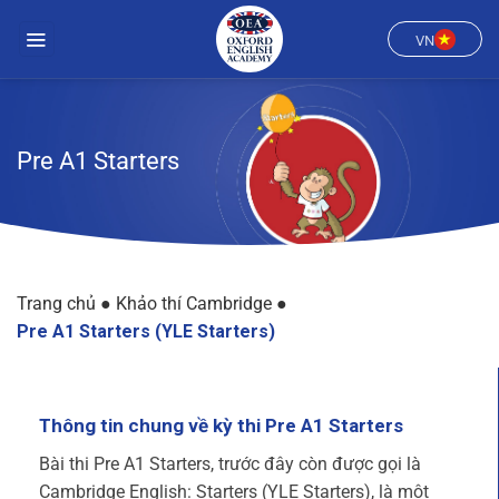
Chuyển
đến
VN
nội
dung
Pre A1 Starters
Trang chủ
●
Khảo thí Cambridge
●
Pre A1 Starters (YLE Starters)
Thông tin chung về kỳ thi Pre A1 Starters
Bài thi Pre A1 Starters, trước đây còn được gọi là
Cambridge English: Starters (YLE Starters), là một