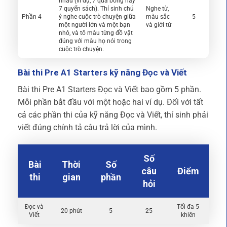
nhau (ví dụ, 7 quả bóng hay
7 quyển sách). Thí sinh chú
Nghe từ,
Phần 4
ý nghe cuộc trò chuyện giữa
màu sắc
5
một người lớn và một bạn
và giới từ
nhỏ, và tô màu từng đồ vật
đúng với màu họ nói trong
cuộc trò chuyện.
Bài thi Pre A1 Starters kỹ năng Đọc và Viết
Bài thi Pre A1 Starters Đọc và Viết bao gồm 5 phần.
Mỗi phần bắt đầu với một hoặc hai ví dụ. Đối với tất
cả các phần thi của kỹ năng Đọc và Viết, thí sinh phải
viết đúng chính tả câu trả lời của mình.
Số
Bài
Thời
Số
câu
Điểm
thi
gian
phần
hỏi
Đọc và
Tối đa 5
20 phút
5
25
Viết
khiên