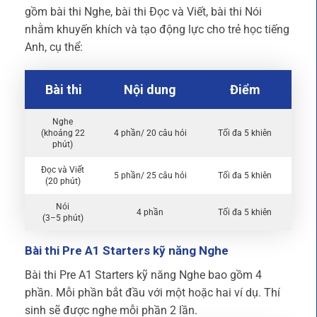
gồm bài thi Nghe, bài thi Đọc và Viết, bài thi Nói
nhằm khuyến khích và tạo động lực cho trẻ học tiếng
Anh, cụ thể:
Bài thi
Nội dung
Điểm
Nghe
(khoảng 22
4 phần/ 20 câu hỏi
Tối đa 5 khiên
phút)
Đọc và Viết
5 phần/ 25 câu hỏi
Tối đa 5 khiên
(20 phút)
Nói
4 phần
Tối đa 5 khiên
(3–5 phút)
Bài thi Pre A1 Starters kỹ năng Nghe
Bài thi Pre A1 Starters kỹ năng Nghe bao gồm 4
phần. Mỗi phần bắt đầu với một hoặc hai ví dụ. Thí
sinh sẽ được nghe mỗi phần 2 lần.