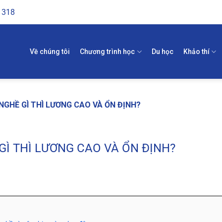
1318
Về chúng tôi
Chương trình học
Du học
Khảo thí
 NGHỀ GÌ THÌ LƯƠNG CAO VÀ ỔN ĐỊNH?
GÌ THÌ LƯƠNG CAO VÀ ỔN ĐỊNH?