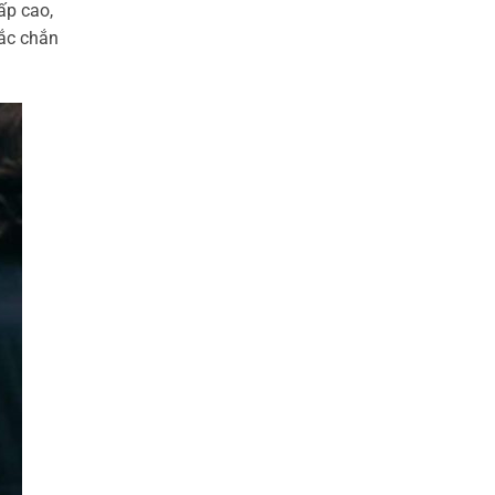
ấp cao,
hắc chắn