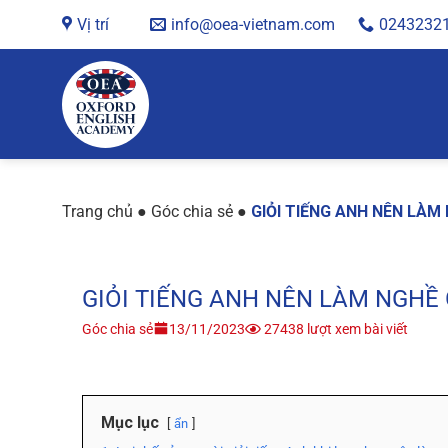
Chuyển
Vị trí
info@oea-vietnam.com
0243232
đến
nội
dung
Trang chủ
●
Góc chia sẻ
●
GIỎI TIẾNG ANH NÊN LÀM
GIỎI TIẾNG ANH NÊN LÀM NGHỀ 
Góc chia sẻ
13/11/2023
27438 lượt xem bài viết
Mục lục
ẩn