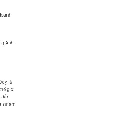
 doanh
ng Anh.
Đây là
hể giới
g dẫn
là sự am