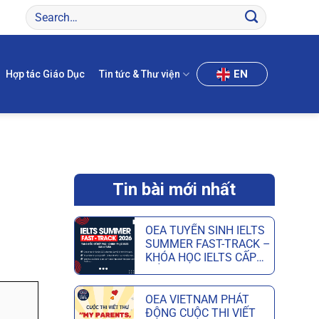
EN
Hợp tác Giáo Dục
Tin tức & Thư viện
Tin bài mới nhất
OEA TUYỂN SINH IELTS
SUMMER FAST-TRACK –
KHÓA HỌC IELTS CẤP
TỐC HÈ GIÚP ĐẠT MỤC
TIÊU CHỈ SAU 6 TUẦN
OEA VIETNAM PHÁT
ĐỘNG CUỘC THI VIẾT