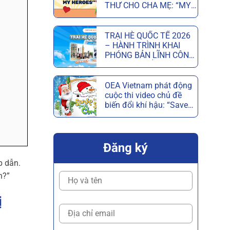
THƯ CHO CHA MẸ: “MY
PARENTS, MY HEROES”
MỪNG NGÀY CỦA CHA
VÀ NGÀY CỦA MẸ
TRẠI HÈ QUỐC TẾ 2026
– HÀNH TRÌNH KHAI
PHÓNG BẢN LĨNH CÔNG
DÂN TOÀN CẦU
OEA Vietnam phát động
cuộc thi video chủ đề
biến đổi khí hậu: “Save
the Snow, Save
Christmas”
Đăng ký
p dẫn.
h?”
ị