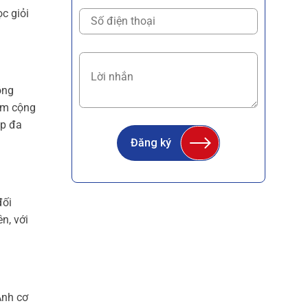
c giỏi
ồng
iểm cộng
ệp đa
Đăng ký
đối
n, với
.
Anh cơ