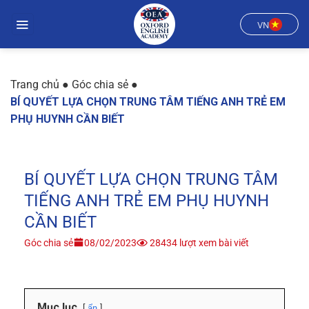
Chuyển
đến
VN
nội
dung
Trang chủ
●
Góc chia sẻ
●
BÍ QUYẾT LỰA CHỌN TRUNG TÂM TIẾNG ANH TRẺ EM
PHỤ HUYNH CẦN BIẾT
BÍ QUYẾT LỰA CHỌN TRUNG TÂM
TIẾNG ANH TRẺ EM PHỤ HUYNH
CẦN BIẾT
Góc chia sẻ
08/02/2023
28434 lượt xem bài viết
Mục lục
ẩn