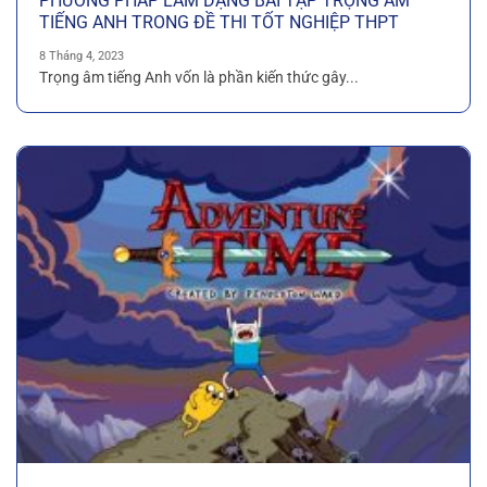
PHƯƠNG PHÁP LÀM DẠNG BÀI TẬP TRỌNG ÂM
TIẾNG ANH TRONG ĐỀ THI TỐT NGHIỆP THPT
8 Tháng 4, 2023
Trọng âm tiếng Anh vốn là phần kiến thức gây...