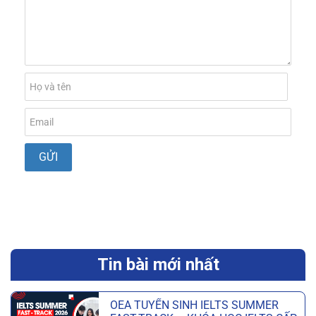
Tin bài mới nhất
OEA TUYỂN SINH IELTS SUMMER