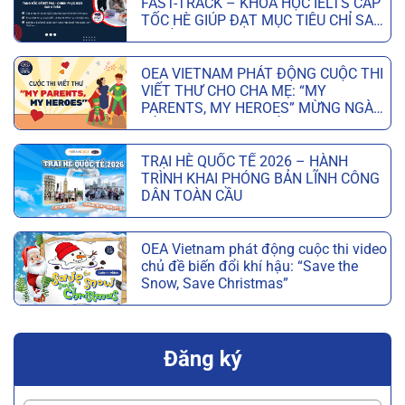
FAST-TRACK – KHÓA HỌC IELTS CẤP
TỐC HÈ GIÚP ĐẠT MỤC TIÊU CHỈ SAU
6 TUẦN
OEA VIETNAM PHÁT ĐỘNG CUỘC THI
VIẾT THƯ CHO CHA MẸ: “MY
PARENTS, MY HEROES” MỪNG NGÀY
CỦA CHA VÀ NGÀY CỦA MẸ
TRẠI HÈ QUỐC TẾ 2026 – HÀNH
TRÌNH KHAI PHÓNG BẢN LĨNH CÔNG
DÂN TOÀN CẦU
OEA Vietnam phát động cuộc thi video
chủ đề biến đổi khí hậu: “Save the
Snow, Save Christmas”
Đăng ký