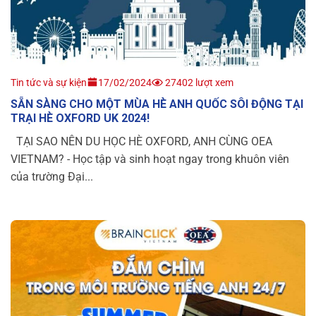
Tin tức và sự kiện
17/02/2024
27402 lượt xem
SẴN SÀNG CHO MỘT MÙA HÈ ANH QUỐC SÔI ĐỘNG TẠI
TRẠI HÈ OXFORD UK 2024!
TẠI SAO NÊN DU HỌC HÈ OXFORD, ANH CÙNG OEA
VIETNAM? - Học tập và sinh hoạt ngay trong khuôn viên
của trường Đại...