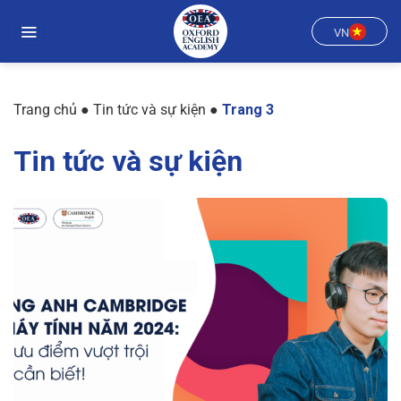
Chuyển
đến
VN
nội
dung
Trang chủ
●
Tin tức và sự kiện
●
Trang 3
Tin tức và sự kiện