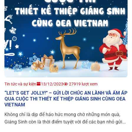
Tin tức và sự kiện
13/12/2023
27919 lượt xem
“LET’S GET JOLLY!” – GỬI LỜI CHÚC AN LÀNH VÀ ẤM ÁP
QUA CUỘC THI THIẾT KẾ THIỆP GIÁNG SINH CÙNG OEA
VIETNAM
Không chỉ là dịp để háo hức mong chờ những món quà,
Giáng Sinh còn là thời điểm tuyệt vời để các bạn nhỏ gửi...