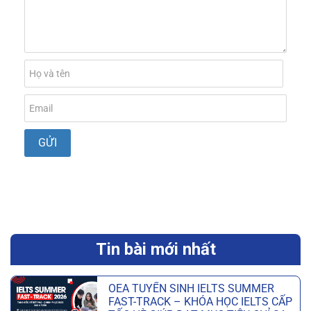
Tin bài mới nhất
OEA TUYỂN SINH IELTS SUMMER
FAST-TRACK – KHÓA HỌC IELTS CẤP