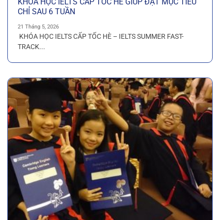
KHÓA HỌC IELTS CẤP TỐC HÈ GIÚP ĐẠT MỤC TIÊU
CHỈ SAU 6 TUẦN
21 Tháng 5, 2026
KHÓA HỌC IELTS CẤP TỐC HÈ – IELTS SUMMER FAST-
TRACK...