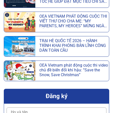
TỐC HÈ GIÚP ĐẠT MỤC TIÊU CHỈ SAU
6 TUẦN
OEA VIETNAM PHÁT ĐỘNG CUỘC THI
VIẾT THƯ CHO CHA MẸ: “MY
PARENTS, MY HEROES” MỪNG NGÀY
CỦA CHA VÀ NGÀY CỦA MẸ
TRẠI HÈ QUỐC TẾ 2026 – HÀNH
TRÌNH KHAI PHÓNG BẢN LĨNH CÔNG
DÂN TOÀN CẦU
OEA Vietnam phát động cuộc thi video
chủ đề biến đổi khí hậu: “Save the
Snow, Save Christmas”
Đăng ký