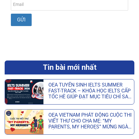
Tin bài mới nhất
OEA TUYỂN SINH IELTS SUMMER
FAST-TRACK – KHÓA HỌC IELTS CẤP
TỐC HÈ GIÚP ĐẠT MỤC TIÊU CHỈ SAU
6 TUẦN
OEA VIETNAM PHÁT ĐỘNG CUỘC THI
VIẾT THƯ CHO CHA MẸ: “MY
PARENTS, MY HEROES” MỪNG NGÀY
CỦA CHA VÀ NGÀY CỦA MẸ