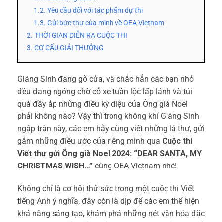
1.2. Yêu cầu đối với tác phẩm dự thi
1.3. Gửi bức thư của mình về OEA Vietnam
2. THỜI GIAN DIỄN RA CUỘC THI
3. CƠ CẤU GIẢI THƯỞNG
Giáng Sinh đang gõ cửa, và chắc hẳn các bạn nhỏ
đều đang ngóng chờ cỗ xe tuần lộc lấp lánh và túi
quà đầy ắp những điều kỳ diệu của Ông già Noel
phải không nào? Vậy thì trong không khí Giáng Sinh
ngập tràn này, các em hãy cùng viết những lá thư, gửi
gắm những điều ước của riêng mình qua
Cuộc thi
Viết thư gửi Ông già Noel 2024: “DEAR SANTA, MY
CHRISTMAS WISH…”
cùng OEA Vietnam nhé!
Không chỉ là cơ hội thử sức trong một cuộc thi Viết
tiếng Anh ý nghĩa, đây còn là dịp để các em thể hiện
khả năng sáng tạo, khám phá những nét văn hóa đặc