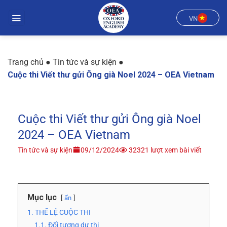
Chuyển
đến
VN
nội
dung
Trang chủ
●
Tin tức và sự kiện
●
Cuộc thi Viết thư gửi Ông già Noel 2024 – OEA Vietnam
Cuộc thi Viết thư gửi Ông già Noel
2024 – OEA Vietnam
Tin tức và sự kiện
09/12/2024
32321 lượt xem bài viết
Mục lục
ẩn
1. THỂ LỆ CUỘC THI
1.1. Đối tượng dự thi