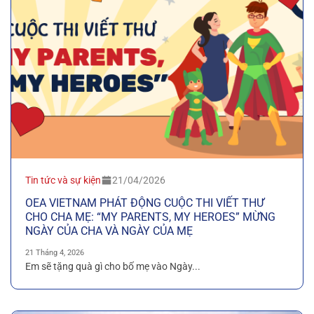
Tin tức và sự kiện
21/04/2026
OEA VIETNAM PHÁT ĐỘNG CUỘC THI VIẾT THƯ
CHO CHA MẸ: “MY PARENTS, MY HEROES” MỪNG
NGÀY CỦA CHA VÀ NGÀY CỦA MẸ
21 Tháng 4, 2026
Em sẽ tặng quà gì cho bố mẹ vào Ngày...