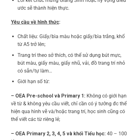
Lời kết chúc mừng Giáng Sinh hoặc hy vọng điều
ước sẽ thành hiện thực.
Yêu cầu về hình thức
:
Chất liệu: Giấy/bìa màu hoặc giấy/bìa trắng, khổ
từ A5 trở lên;
Trang trí theo sở thích, có thể sử dụng bút mực,
bút màu, giấy màu, giấy nhũ, vải, đồ trang trí nhỏ
có sẵn/tự làm…
Giới hạn số từ:
– OEA Pre-school và Primary 1:
Không có giới hạn
về từ & không yêu cầu viết, chỉ cần có ý tưởng đc thể
hiện qua hình vẽ và/hoặc trang trí, học sinh cũng có
thể viết các từ riêng lẻ;
– OEA Primary 2, 3, 4, 5 và khối Tiểu học:
40 – 100