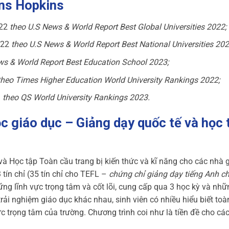
ns Hopkins
022
theo U.S News & World Report Best Global Universities 2022;
022
theo U.S News & World Report Best National Universities 202
ws & World Report Best Education School 2023;
theo Times Higher Education World University Rankings 2022;
3
theo QS World University Rankings 2023.
c giáo dục – Giảng dạy quốc tế và học 
à Học tập Toàn cầu trang bị kiến thức và kĩ năng cho các nhà 
 tín chỉ (35 tín chỉ cho TEFL –
chứng chỉ giảng dạy tiếng Anh c
ng lĩnh vực trọng tâm và cốt lõi, cung cấp qua 3 học kỳ và nhữ
ải nghiệm giáo dục khác nhau, sinh viên có nhiều hiểu biết toà
c trọng tâm của trường. Chương trình coi như là tiền đề cho các