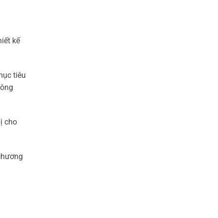
iết kế
mục tiêu
công
ị cho
 chương