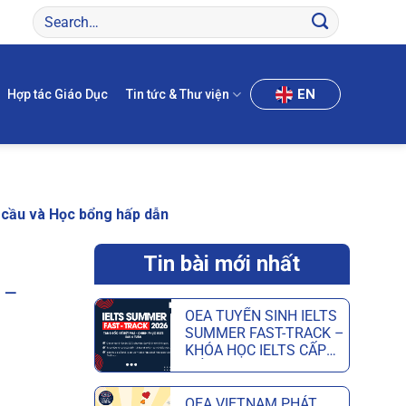
EN
Hợp tác Giáo Dục
Tin tức & Thư viện
 cầu và Học bổng hấp dẫn
Tin bài mới nhất
 –
OEA TUYỂN SINH IELTS
SUMMER FAST-TRACK –
KHÓA HỌC IELTS CẤP
TỐC HÈ GIÚP ĐẠT MỤC
TIÊU CHỈ SAU 6 TUẦN
OEA VIETNAM PHÁT