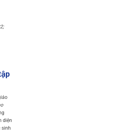
2;
tập
giáo
ho
ng
n diện
 sinh