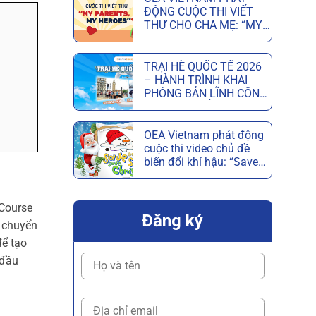
ĐỘNG CUỘC THI VIẾT
THƯ CHO CHA MẸ: “MY
PARENTS, MY HEROES”
MỪNG NGÀY CỦA CHA
VÀ NGÀY CỦA MẸ
TRẠI HÈ QUỐC TẾ 2026
– HÀNH TRÌNH KHAI
PHÓNG BẢN LĨNH CÔNG
DÂN TOÀN CẦU
OEA Vietnam phát động
cuộc thi video chủ đề
biến đổi khí hậu: “Save
the Snow, Save
Christmas”
 Course
Đăng ký
ể chuyển
để tạo
 đầu