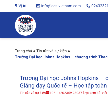
Chuyển
Vị trí
info@oea-vietnam.com
0243232
đến
nội
dung
Trang chủ
●
Tin tức và sự kiện
●
Trường Đại học Johns Hopkins – chương trình Thạc 
Trường Đại học Johns Hopkins – c
Giảng dạy Quốc tế – Học tập toàn
Tin tức và sự kiện
10/11/2023
28037 lượt xem bài viết