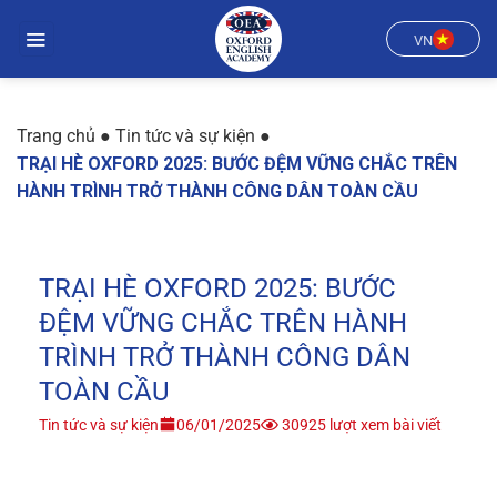
Chuyển
đến
VN
nội
dung
Trang chủ
●
Tin tức và sự kiện
●
TRẠI HÈ OXFORD 2025: BƯỚC ĐỆM VỮNG CHẮC TRÊN
HÀNH TRÌNH TRỞ THÀNH CÔNG DÂN TOÀN CẦU
TRẠI HÈ OXFORD 2025: BƯỚC
ĐỆM VỮNG CHẮC TRÊN HÀNH
TRÌNH TRỞ THÀNH CÔNG DÂN
TOÀN CẦU
Tin tức và sự kiện
06/01/2025
30925 lượt xem bài viết