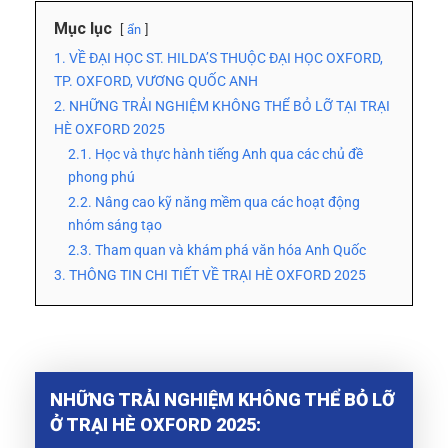
Mục lục
ẩn
1. VỀ ĐẠI HỌC ST. HILDA’S THUỘC ĐẠI HỌC OXFORD,
TP. OXFORD, VƯƠNG QUỐC ANH
2. NHỮNG TRẢI NGHIỆM KHÔNG THỂ BỎ LỠ TẠI TRẠI
HÈ OXFORD 2025
2.1. Học và thực hành tiếng Anh qua các chủ đề
phong phú
2.2. Nâng cao kỹ năng mềm qua các hoạt động
nhóm sáng tạo
2.3. Tham quan và khám phá văn hóa Anh Quốc
3. THÔNG TIN CHI TIẾT VỀ TRẠI HÈ OXFORD 2025
NHỮNG TRẢI NGHIỆM KHÔNG THỂ BỎ LỠ
Ở TRẠI HÈ OXFORD 2025: