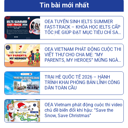
Tin bài mới nhất
OEA TUYỂN SINH IELTS SUMMER
FAST-TRACK – KHÓA HỌC IELTS CẤP
TỐC HÈ GIÚP ĐẠT MỤC TIÊU CHỈ SAU
6 TUẦN
OEA VIETNAM PHÁT ĐỘNG CUỘC THI
VIẾT THƯ CHO CHA MẸ: “MY
PARENTS, MY HEROES” MỪNG NGÀY
CỦA CHA VÀ NGÀY CỦA MẸ
TRẠI HÈ QUỐC TẾ 2026 – HÀNH
TRÌNH KHAI PHÓNG BẢN LĨNH CÔNG
DÂN TOÀN CẦU
OEA Vietnam phát động cuộc thi video
chủ đề biến đổi khí hậu: “Save the
Snow, Save Christmas”