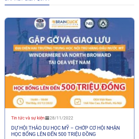
Tin tức và sự kiện
28/11/2022
DỰ HỘI THẢO DU HỌC MỸ – CHỚP CƠ HỘI NHẬN
HỌC BỔNG LÊN ĐẾN 500 TRIỆU ĐỒNG