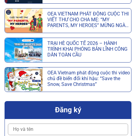
6 TUẦN
OEA VIETNAM PHÁT ĐỘNG CUỘC THI
VIẾT THƯ CHO CHA MẸ: “MY
PARENTS, MY HEROES” MỪNG NGÀY
CỦA CHA VÀ NGÀY CỦA MẸ
TRẠI HÈ QUỐC TẾ 2026 – HÀNH
TRÌNH KHAI PHÓNG BẢN LĨNH CÔNG
DÂN TOÀN CẦU
OEA Vietnam phát động cuộc thi video
chủ đề biến đổi khí hậu: “Save the
Snow, Save Christmas”
Đăng ký