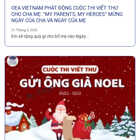
OEA VIETNAM PHÁT ĐỘNG CUỘC THI VIẾT THƯ
CHO CHA MẸ: “MY PARENTS, MY HEROES” MỪNG
NGÀY CỦA CHA VÀ NGÀY CỦA MẸ
21 Tháng 4, 2026
Em sẽ tặng quà gì cho bố mẹ vào Ngày...