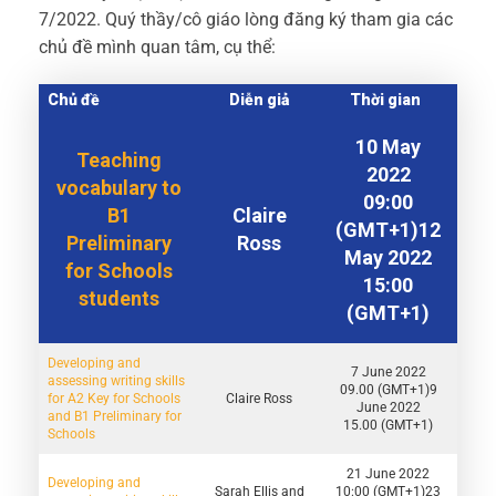
7/2022. Quý thầy/cô giáo lòng đăng ký tham gia các
chủ đề mình quan tâm, cụ thể:
Chủ đề
Diễn giả
Thời gian
10 May
Teaching
2022
vocabulary to
09:00
B1
Claire
(GMT+1)12
Preliminary
Ross
May 2022
for Schools
15:00
students
(GMT+1)
Developing and
7 June 2022
assessing writing skills
09.00 (GMT+1)9
for A2 Key for Schools
Claire Ross
June 2022
and B1 Preliminary for
15.00 (GMT+1)
Schools
21 June 2022
Developing and
Sarah Ellis and
10:00 (GMT+1)23